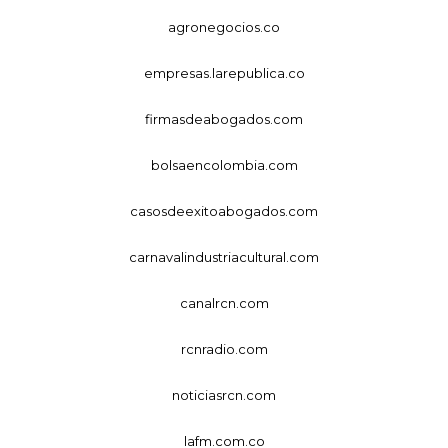
agronegocios.co
empresas.larepublica.co
firmasdeabogados.com
bolsaencolombia.com
casosdeexitoabogados.com
carnavalindustriacultural.com
canalrcn.com
rcnradio.com
noticiasrcn.com
lafm.com.co