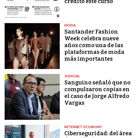
crédito este curso
MODA
Santander Fashion
Week celebra nueve
años como una de las
plataformas de moda
más importantes
JUDICIAL
Sanguino señaló que no
compulsaron copias en
el caso de Jorge Alfredo
Vargas
INTERNET ECONOMY
Ciberseguridad: del área