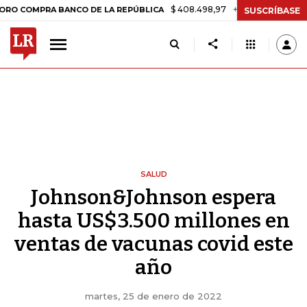
$ 408.498,97
+$ 8.753,81
+2,19%
MPRA BANCO DE LA REPÚBLICA
T
SUSCRÍBASE
SALUD
Johnson&Johnson espera
hasta US$3.500 millones en
ventas de vacunas covid este
año
martes, 25 de enero de 2022