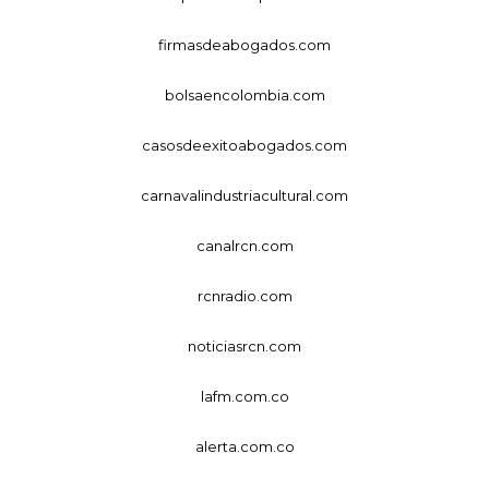
firmasdeabogados.com
bolsaencolombia.com
casosdeexitoabogados.com
carnavalindustriacultural.com
canalrcn.com
rcnradio.com
noticiasrcn.com
lafm.com.co
alerta.com.co