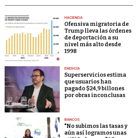
HACIENDA
Ofensiva migratoria de
Trump lleva las órdenes
de deportación a su
nivel más alto desde
1998
ENERGÍA
Superservicios estima
que usuarios han
pagado $24,9 billones
por obras inconclusas
BANCOS
"No subimos las tasas y
aún así logramos unas