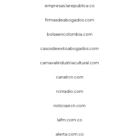
empresas.larepublica.co
firmasdeabogados.com
bolsaencolombia.com
casosdeexitoabogados.com
carnavalindustriacultural.com
canalrcn.com
rcnradio.com
noticiasrcn.com
lafm.com.co
alerta.com.co