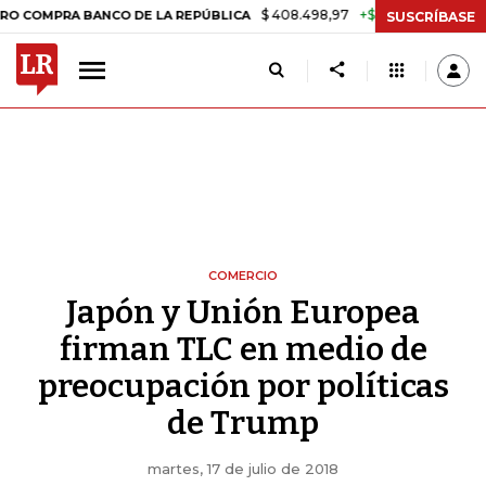
$ 408.498,97
+$ 8.753,81
+2,19%
RA BANCO DE LA REPÚBLICA
TA
SUSCRÍBASE
COMERCIO
Japón y Unión Europea
firman TLC en medio de
preocupación por políticas
de Trump
martes, 17 de julio de 2018