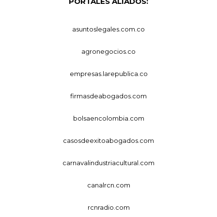
PORTALES ALIADOS:
asuntoslegales.com.co
agronegocios.co
empresas.larepublica.co
firmasdeabogados.com
bolsaencolombia.com
casosdeexitoabogados.com
carnavalindustriacultural.com
canalrcn.com
rcnradio.com