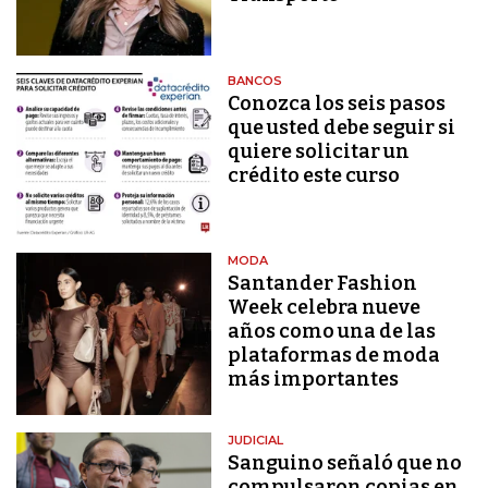
BANCOS
Conozca los seis pasos
que usted debe seguir si
quiere solicitar un
crédito este curso
MODA
Santander Fashion
Week celebra nueve
años como una de las
plataformas de moda
más importantes
JUDICIAL
Sanguino señaló que no
compulsaron copias en