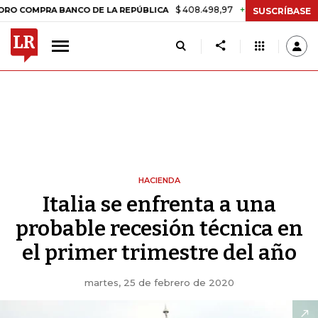
$ 408.498,97
+$ 8.753,81
+2,19%
RA BANCO DE LA REPÚBLICA
TA
SUSCRÍBASE
HACIENDA
Italia se enfrenta a una
probable recesión técnica en
el primer trimestre del año
martes, 25 de febrero de 2020