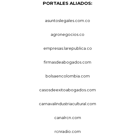
PORTALES ALIADOS:
asuntoslegales.com.co
agronegocios.co
empresas.larepublica.co
firmasdeabogados.com
bolsaencolombia.com
casosdeexitoabogados.com
carnavalindustriacultural.com
canalrcn.com
rcnradio.com