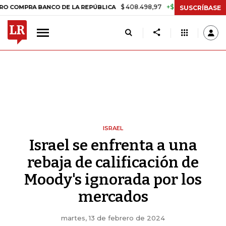
$ 408.498,97
+$ 8.753,81
+2,19%
RA BANCO DE LA REPÚBLICA
TAS
SUSCRÍBASE
ISRAEL
Israel se enfrenta a una
rebaja de calificación de
Moody's ignorada por los
mercados
martes, 13 de febrero de 2024