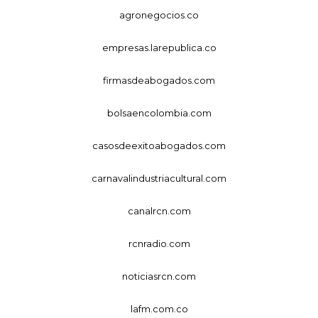
agronegocios.co
empresas.larepublica.co
firmasdeabogados.com
bolsaencolombia.com
casosdeexitoabogados.com
carnavalindustriacultural.com
canalrcn.com
rcnradio.com
noticiasrcn.com
lafm.com.co