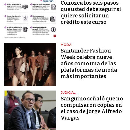
Conozca los seis pasos
que usted debe seguir si
quiere solicitar un
crédito este curso
MODA
Santander Fashion
Week celebra nueve
años como una de las
plataformas de moda
más importantes
JUDICIAL
Sanguino señaló que no
compulsaron copias en
el caso de Jorge Alfredo
Vargas