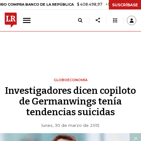
$ 408.498,97
+$ 8.753,81
+2,19%
PRA BANCO DE LA REPÚBLICA
T
SUSCRÍBASE
GLOBOECONOMÍA
Investigadores dicen copiloto
de Germanwings tenía
tendencias suicidas
lunes, 30 de marzo de 2015