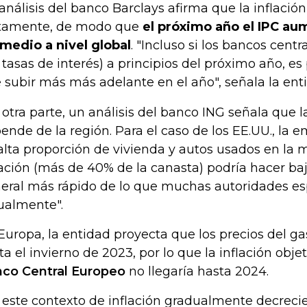
análisis del banco Barclays afirma que la inflación
tamente, de modo que
el próximo año el IPC au
medio a nivel global
. "Incluso si los bancos centr
s tasas de interés) a principios del próximo año, e
 subir más más adelante en el año", señala la ent
 otra parte, un análisis del banco ING señala que 
ende de la región. Para el caso de los EE.UU., la 
 alta proporción de vivienda y autos usados ​​en la
lación (más de 40% de la canasta) podría hacer baja
eral más rápido de lo que muchas autoridades e
ualmente".
Europa, la entidad proyecta que los precios del ga
ta el invierno de 2023, por lo que la inflación obje
co Central Europeo
no llegaría hasta 2024.
 este contexto de inflación gradualmente decreci