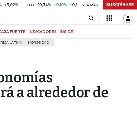
SUSCRÍBASE
%
10,34%
+0,10%
+0,98%
$ 416,86
+$ 0,05
+0,01%
DTF
UVR
VER MÁS
CAJA FUERTE
INDICADORES
INSIDE
RICA LATINA
MOROSIDAD
economías
rá a alrededor de