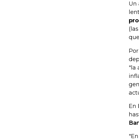
Un 
len
pro
(la
que
Por
dep
"la
inf
gen
act
En 
has
Ban
"En