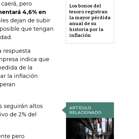
 caerá, pero
Los bonos del
mentará 4,6% en
tesoro registran
la mayor pérdida
ales dejan de subir
anual de su
s posible que tengan
historia por la
inflación
idad.
la respuesta
empresa indica que
 medida de la
r la inflación
speran
s seguirán altos
ARTÍCULO
RELACIONADO
tivo de 2% del
ente pero