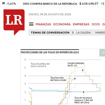
40%
$ 408.498,97
+$ 8.753,81
ORO COMPRA BANCO DE LA REPÚBLICA
JUEVES, 06 DE AGOSTO DE 2026
FINANZAS
ECONOMÍA
EMPRESAS
OCIO
G
TEMAS DE CONVERSACIÓN
LA CALERA
MINER