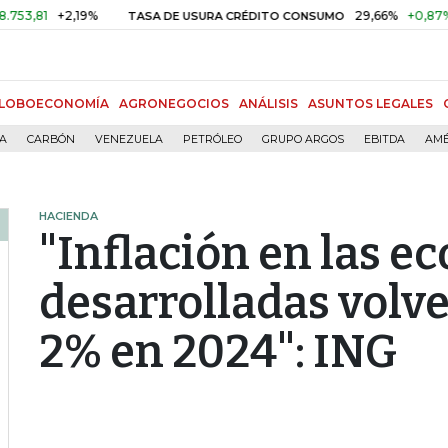
+2,19%
29,66%
+0,87%
+3,02
TASA DE USURA CRÉDITO CONSUMO
LOBOECONOMÍA
AGRONEGOCIOS
ANÁLISIS
ASUNTOS LEGALES
ÍA
CARBÓN
VENEZUELA
PETRÓLEO
GRUPO ARGOS
EBITDA
AMÉ
HACIENDA
"Inflación en las 
desarrolladas volve
2% en 2024": ING