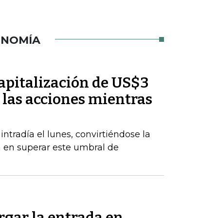
ONOMÍA
pitalización de US$3
 las acciones mientras
radía el lunes, convirtiéndose la
a en superar este umbral de
rgar la entrada en