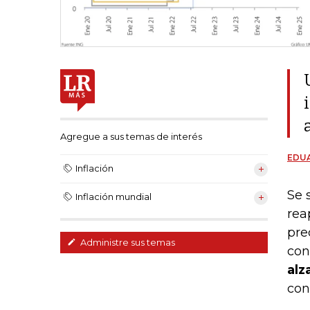
Agregue a sus temas de interés
EDU
Inflación
Se 
Inflación mundial
rea
pre
Administre sus temas
con
alz
con