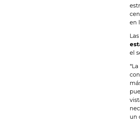
est
cen
en 
Las
est
el 
"La
con
más
pue
vis
nec
un 