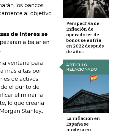
harán los bancos
etamente al objetivo
Perspectiva de
inflación de
asas de interés se
operadores de
bonos se enfría
mpezarán a bajar en
en 2022 después
.
de años
na ventana para
ARTÍCULO
RELACIONADO
ca más altas por
nes de activos
sde el punto de
ficar eliminar la
, lo que crearía
Morgan Stanley..
La inflación en
España se
modera en