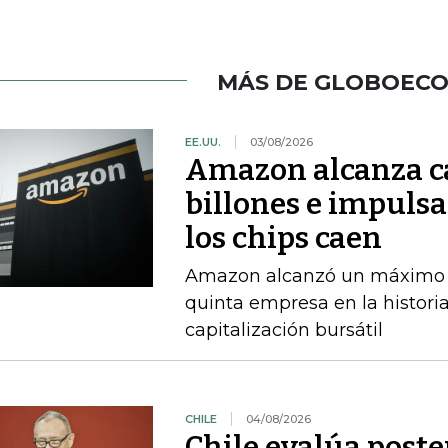
MÁS DE GLOBOEC
EE.UU.
03/08/2026
Amazon alcanza ca
billones e impulsa
los chips caen
Amazon alcanzó un máximo int
quinta empresa en la histori
capitalización bursátil
CHILE
04/08/2026
Chile evalúa poste