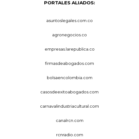
PORTALES ALIADOS:
asuntoslegales.com.co
agronegocios.co
empresas.larepublica.co
firmasdeabogados.com
bolsaencolombia.com
casosdeexitoabogados.com
carnavalindustriacultural.com
canalrcn.com
rcnradio.com