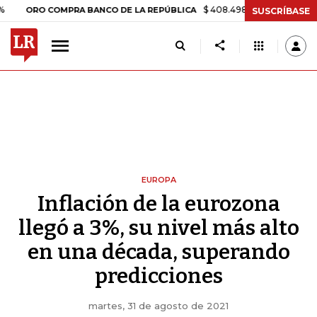
$ 408.498,97
+$ 8.753,81
+2,19%
 COMPRA BANCO DE LA REPÚBLICA
SUSCRÍBASE
EUROPA
Inflación de la eurozona
llegó a 3%, su nivel más alto
en una década, superando
predicciones
martes, 31 de agosto de 2021