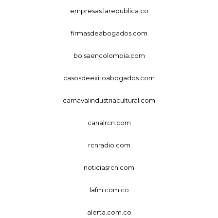
empresas.larepublica.co
firmasdeabogados.com
bolsaencolombia.com
casosdeexitoabogados.com
carnavalindustriacultural.com
canalrcn.com
rcnradio.com
noticiasrcn.com
lafm.com.co
alerta.com.co