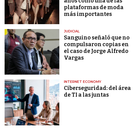
años como una de las
plataformas de moda
más importantes
JUDICIAL
Sanguino señaló que no
compulsaron copias en
el caso de Jorge Alfredo
Vargas
INTERNET ECONOMY
Ciberseguridad: del área
de TI a las juntas