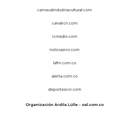
carnavalindustriacultural.com
canalrcn.com
rcnradio.com
noticiasrcn.com
lafm.com.co
alerta.com.co
deportesrcn.com
Organización Ardila Lülle - oal.com.co