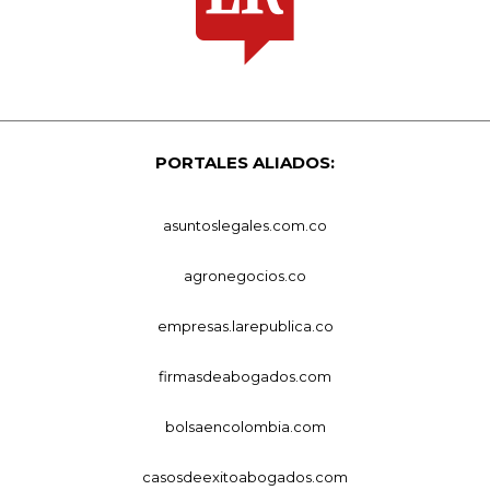
PORTALES ALIADOS:
asuntoslegales.com.co
agronegocios.co
empresas.larepublica.co
firmasdeabogados.com
bolsaencolombia.com
casosdeexitoabogados.com