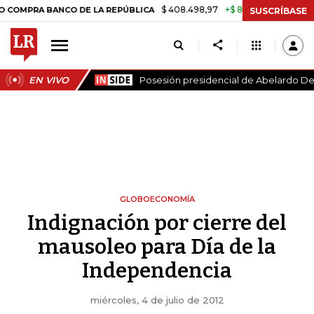
$ 408.498,97
+$ 8.753,81
+2,19%
RA BANCO DE LA REPÚBLICA
TAS
SUSCRÍBASE
EN VIVO
Posesión presidencial de Abelardo De 
GLOBOECONOMÍA
Indignación por cierre del
mausoleo para Día de la
Independencia
miércoles, 4 de julio de 2012