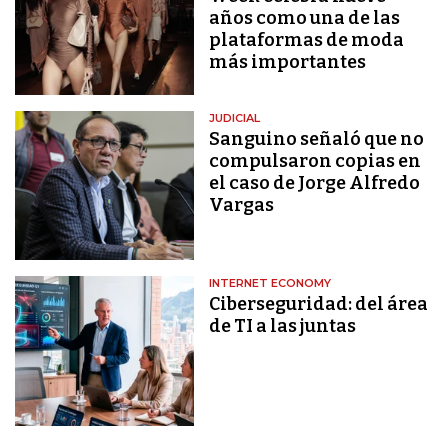
años como una de las
plataformas de moda
más importantes
JUDICIAL
Sanguino señaló que no
compulsaron copias en
el caso de Jorge Alfredo
Vargas
INTERNET ECONOMY
Ciberseguridad: del área
de TI a las juntas