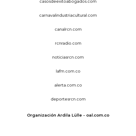
casosdeexitoabogados.com
carnavalindustriacultural.com
canalrcn.com
rcnradio.com
noticiasrcn.com
lafm.com.co
alerta.com.co
deportesrcn.com
Organización Ardila Lülle - oal.com.co