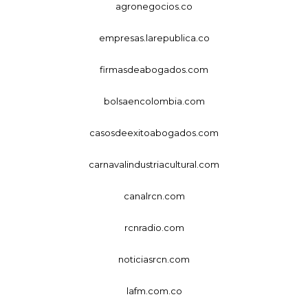
agronegocios.co
empresas.larepublica.co
firmasdeabogados.com
bolsaencolombia.com
casosdeexitoabogados.com
carnavalindustriacultural.com
canalrcn.com
rcnradio.com
noticiasrcn.com
lafm.com.co