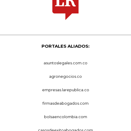
PORTALES ALIADOS:
asuntoslegales.com.co
agronegocios.co
empresas.larepublica.co
firmasdeabogados.com
bolsaencolombia.com
casosdeexitoabogados.com