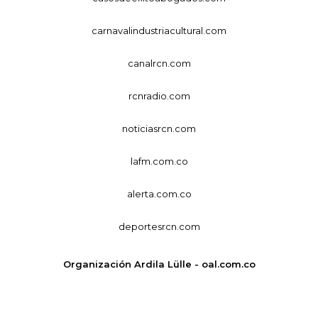
carnavalindustriacultural.com
canalrcn.com
rcnradio.com
noticiasrcn.com
lafm.com.co
alerta.com.co
deportesrcn.com
Organización Ardila Lülle - oal.com.co