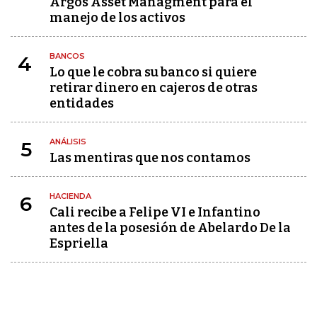
Argos Asset Managment para el
manejo de los activos
BANCOS
4
Lo que le cobra su banco si quiere
retirar dinero en cajeros de otras
entidades
ANÁLISIS
5
Las mentiras que nos contamos
HACIENDA
6
Cali recibe a Felipe VI e Infantino
antes de la posesión de Abelardo De la
Espriella