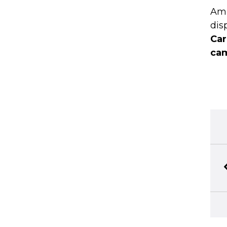
Amb
dis
Car
cam