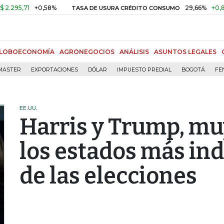
71
+0,58%
29,66%
+0,87%
+3
TASA DE USURA CRÉDITO CONSUMO
LOBOECONOMÍA
AGRONEGOCIOS
ANÁLISIS
ASUNTOS LEGALES
MASTER
EXPORTACIONES
DÓLAR
IMPUESTO PREDIAL
BOGOTÁ
FE
EE.UU.
Harris y Trump, mu
los estados más ind
de las elecciones