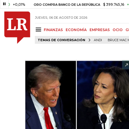
+0,01%
$ 399.745,16
+$ 2.295,
ORO COMPRA BANCO DE LA REPÚBLICA
JUEVES, 06 DE AGOSTO DE 2026
FINANZAS
ECONOMÍA
EMPRESAS
OCIO
G
TEMAS DE CONVERSACIÓN
ANDI
BRUCE MAC 