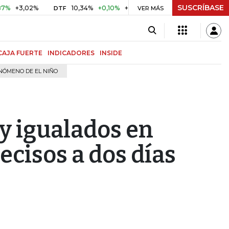
SUSCRÍBASE
,02%
10,34%
+0,10%
+0,98%
$ 416,81
+$ 0,05
+0,01
DTF
UVR
VER MÁS
CAJA FUERTE
INDICADORES
INSIDE
NÓMENO DE EL NIÑO
y igualados en
ecisos a dos días