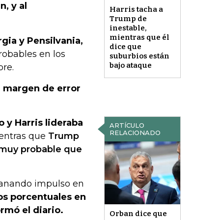
, y al
Harris tacha a
Trump de
inestable,
mientras que él
ia y Pensilvania,
dice que
obables en los
suburbios están
bajo ataque
bre.
l margen de error
 y Harris lideraba
ARTÍCULO
RELACIONADO
ientras que
Trump
s muy probable que
ganando impulso en
os porcentuales en
rmó el diario.
Orban dice que