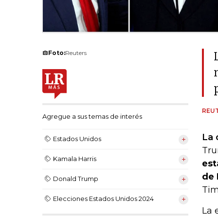
Foto:
Reuters
REU
Agregue a sus temas de interés
La 
Estados Unidos
Tr
Kamala Harris
est
de 
Donald Trump
Tim
Elecciones Estados Unidos 2024
La 