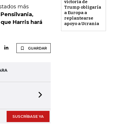
victoria de
stados más
Trump obligaría
a Europa a
Pensilvania,
replantearse
 que Harris hará
apoyo a Ucrania
GUARDAR
ARA
Next slide
SUSCRÍBASE YA