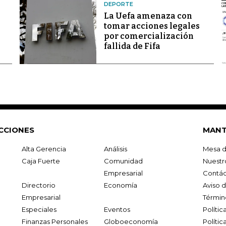
DEPORTE
La Uefa amenaza con
tomar acciones legales
por comercialización
fallida de Fifa
CCIONES
MANT
Alta Gerencia
Análisis
Mesa d
Caja Fuerte
Comunidad
Nuestr
Empresarial
Contác
Directorio
Economía
Aviso 
Empresarial
Términ
Especiales
Eventos
Políti
Finanzas Personales
Globoeconomía
Polític