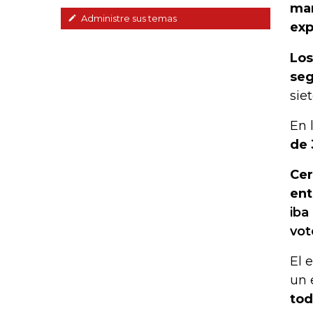
mar
Administre sus temas
exp
Los
seg
sie
En 
de 
Cer
ent
iba
vot
El 
un 
tod