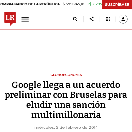
$ 399.745,16
+$ 2.295,71
+0,58%
NCO DE LA REPÚBLICA
TASA DE 
SUSCRÍBASE
GLOBOECONOMÍA
Google llega a un acuerdo
preliminar con Bruselas para
eludir una sanción
multimillonaria
miércoles, 5 de febrero de 2014