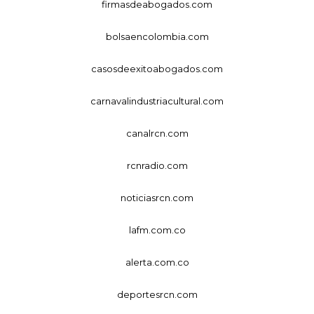
firmasdeabogados.com
bolsaencolombia.com
casosdeexitoabogados.com
carnavalindustriacultural.com
canalrcn.com
rcnradio.com
noticiasrcn.com
lafm.com.co
alerta.com.co
deportesrcn.com