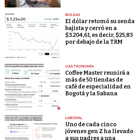
BOLSAS
El dólar retomó su senda
bajista y cerró en a
$3.204,61, es decir, $25,83
por debajo de la TRM
GASTRONOMÍA
Coffee Master reunirá a
más de 50 tiendas de
café de especialidad en
Bogotá y la Sabana
LABORAL
Uno de cada cinco
jóvenes gen Z ha llevado
a sus padres a una