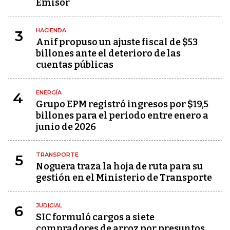
Emisor
HACIENDA
3
Anif propuso un ajuste fiscal de $53
billones ante el deterioro de las
cuentas públicas
ENERGÍA
4
Grupo EPM registró ingresos por $19,5
billones para el periodo entre enero a
junio de 2026
TRANSPORTE
5
Noguera traza la hoja de ruta para su
gestión en el Ministerio de Transporte
JUDICIAL
6
SIC formuló cargos a siete
compradores de arroz por presuntos