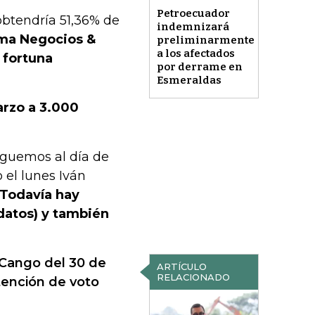
Petroecuador
obtendría 51,36% de
indemnizará
rma Negocios &
preliminarmente
a los afectados
 fortuna
por derrame en
Esmeraldas
arzo a 3.000
eguemos al día de
 el lunes Iván
"Todavía hay
datos) y también
 Cango del 30 de
ARTÍCULO
RELACIONADO
ntención de voto