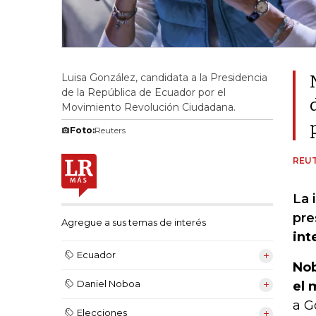
Luisa González, candidata a la Presidencia
de la República de Ecuador por el
Movimiento Revolución Ciudadana.
Foto:
Reuters
REU
La 
pre
Agregue a sus temas de interés
int
Ecuador
Nob
Daniel Noboa
el 
a G
Elecciones