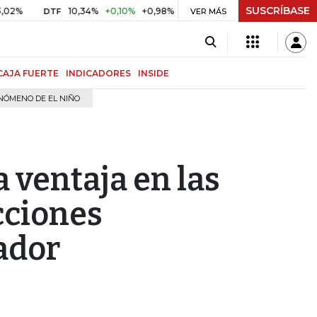
SUSCRÍBASE
10,34%
+0,10%
+0,98%
$ 416,86
+$ 0,05
+0,01%
DTF
UVR
VER MÁS
CAJA FUERTE
INDICADORES
INSIDE
NÓMENO DE EL NIÑO
a ventaja en las
cciones
ador