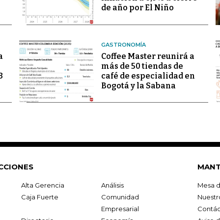
de año por El Niño
GASTRONOMÍA
a
Coffee Master reunirá a
más de 50 tiendas de
3
café de especialidad en
Bogotá y la Sabana
CCIONES
MANT
Alta Gerencia
Análisis
Mesa d
Caja Fuerte
Comunidad
Nuestr
Empresarial
Contác