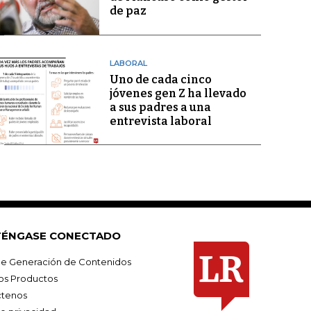
de paz
LABORAL
Uno de cada cinco
jóvenes gen Z ha llevado
a sus padres a una
entrevista laboral
ÉNGASE CONECTADO
e Generación de Contenidos
os Productos
tenos