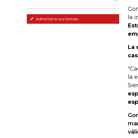
Gon
la 
Administre sus temas
Est
emp
La 
cas
"Ca
la 
Sie
esp
esp
Gon
mar
vál