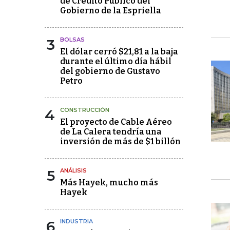
de Crédito Público del
Gobierno de la Espriella
3
BOLSAS
El dólar cerró $21,81 a la baja
durante el último día hábil
del gobierno de Gustavo
Petro
4
CONSTRUCCIÓN
El proyecto de Cable Aéreo
de La Calera tendría una
inversión de más de $1 billón
5
ANÁLISIS
Más Hayek, mucho más
Hayek
6
INDUSTRIA