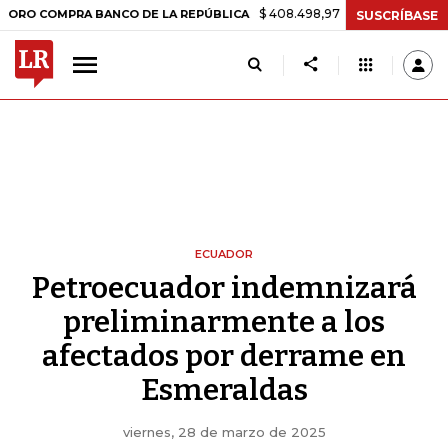
$ 408.498,97
+$ 8.753,81
+2,19%
MPRA BANCO DE LA REPÚBLICA
T
SUSCRÍBASE
ECUADOR
Petroecuador indemnizará
preliminarmente a los
afectados por derrame en
Esmeraldas
viernes, 28 de marzo de 2025