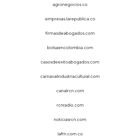
agronegocios.co
empresas.larepublica.co
firmasdeabogados.com
bolsaencolombia.com
casosdeexitoabogados.com
carnavalindustriacultural.com
canalrcn.com
rcnradio.com
noticiasrcn.com
lafm.com.co