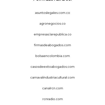
asuntoslegales.com.co
agronegocios.co
empresas.larepublica.co
firmasdeabogados.com
bolsaencolombia.com
casosdeexitoabogados.com
carnavalindustriacultural.com
canalrcn.com
rcnradio.com