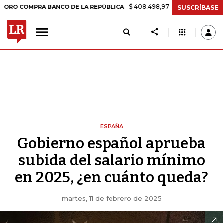
$ 408.498,97
+$ 8.753,81
+2,19%
MPRA BANCO DE LA REPÚBLICA
SUSCRÍBASE
ESPAÑA
Gobierno español aprueba
subida del salario mínimo
en 2025, ¿en cuánto queda?
martes, 11 de febrero de 2025