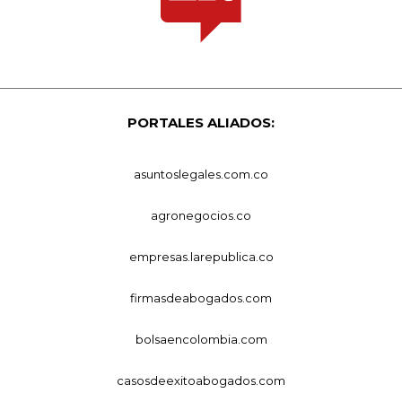
PORTALES ALIADOS:
asuntoslegales.com.co
agronegocios.co
empresas.larepublica.co
firmasdeabogados.com
bolsaencolombia.com
casosdeexitoabogados.com