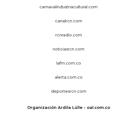
carnavalindustriacultural.com
canalrcn.com
rcnradio.com
noticiasrcn.com
lafm.com.co
alerta.com.co
deportesrcn.com
Organización Ardila Lülle - oal.com.co