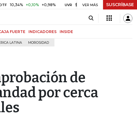
SUSCRÍBASE
10,34%
+0,10%
+0,98%
$ 416,86
+$ 0,05
+0,01%
UVR
VER MÁS
BITCOIN
CAJA FUERTE
INDICADORES
INSIDE
RICA LATINA
MOROSIDAD
aprobación de
andad por cerca
les