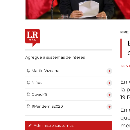
RIPE:
Agregue a sus temas de interés
GEST
Martín Vizcarra
En 
Niños
la 
Covid-19
19 
#Pandemia2020
En 
que
men
Administre sus temas