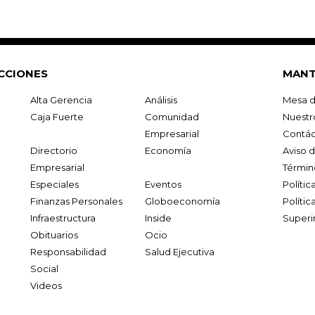
CCIONES
MANT
Alta Gerencia
Análisis
Mesa d
Caja Fuerte
Comunidad
Nuestr
Empresarial
Contác
Directorio
Economía
Aviso 
Empresarial
Términ
Especiales
Eventos
Políti
Finanzas Personales
Globoeconomía
Polític
Infraestructura
Inside
Superi
Obituarios
Ocio
Responsabilidad
Salud Ejecutiva
Social
Videos