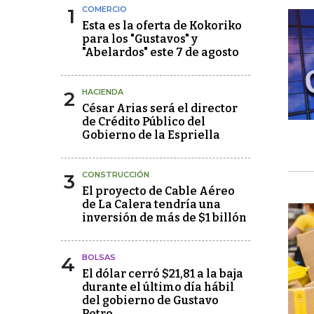
1
COMERCIO
Esta es la oferta de Kokoriko
para los "Gustavos" y
"Abelardos" este 7 de agosto
2
HACIENDA
César Arias será el director
de Crédito Público del
Gobierno de la Espriella
3
CONSTRUCCIÓN
El proyecto de Cable Aéreo
de La Calera tendría una
inversión de más de $1 billón
4
BOLSAS
El dólar cerró $21,81 a la baja
durante el último día hábil
del gobierno de Gustavo
Petro