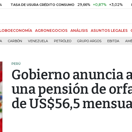
29,66%
+0,87%
+3,02%
TASA DE USURA CRÉDITO CONSUMO
DTF
LOBOECONOMÍA
AGRONEGOCIOS
ANÁLISIS
ASUNTOS LEGALES
ÍA
CARBÓN
VENEZUELA
PETRÓLEO
GRUPO ARGOS
EBITDA
AMÉ
PERÚ
Gobierno anuncia 
una pensión de orf
de US$56,5 mensua