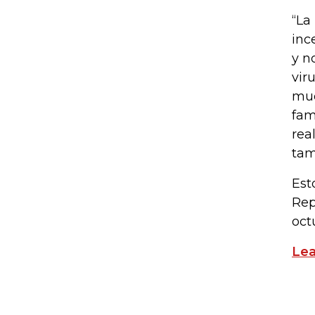
“La
inc
y n
vir
muc
fam
rea
tam
Est
Rep
oct
Lea