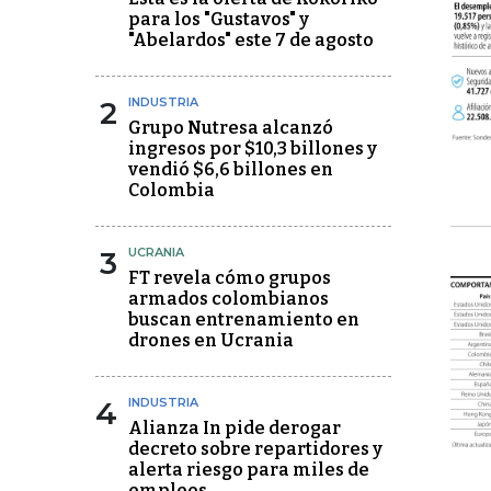
para los "Gustavos" y
"Abelardos" este 7 de agosto
2
INDUSTRIA
Grupo Nutresa alcanzó
ingresos por $10,3 billones y
vendió $6,6 billones en
Colombia
3
UCRANIA
FT revela cómo grupos
armados colombianos
buscan entrenamiento en
drones en Ucrania
4
INDUSTRIA
Alianza In pide derogar
decreto sobre repartidores y
alerta riesgo para miles de
empleos