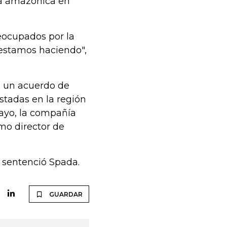
lva amazónica en
eocupados por la
 estamos haciendo",
n un acuerdo de
stadas en la región
ayo, la compañía
mo director de
 sentenció Spada.
GUARDAR