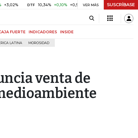
SUSCRÍBASE
2%
10,34%
+0,10%
+0,98%
$ 416,91
+$ 0,05
+0,01%
DTF
UVR
VER MÁS
CAJA FUERTE
INDICADORES
INSIDE
RICA LATINA
MOROSIDAD
uncia venta de
 medioambiente