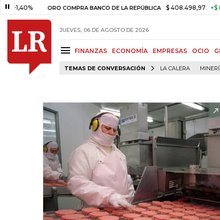
40%
$ 408.498,97
+$ 8.753,81
ORO COMPRA BANCO DE LA REPÚBLICA
JUEVES, 06 DE AGOSTO DE 2026
FINANZAS
ECONOMÍA
EMPRESAS
OCIO
G
TEMAS DE CONVERSACIÓN
LA CALERA
MINER