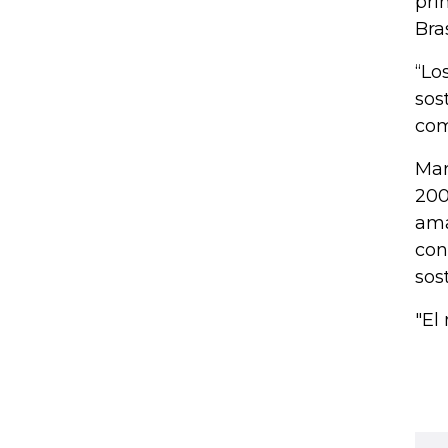
pri
Bras
“Lo
sos
com
Mar
200
ama
con
sos
"El