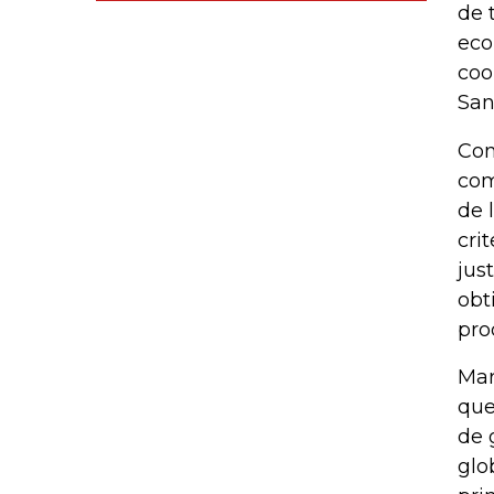
de 
eco
coo
San
Con
com
de 
cri
jus
obt
pro
Mar
que
de 
glo