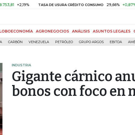
+2,19%
29,66%
+0,87%
+3,0
TASA DE USURA CRÉDITO CONSUMO
LOBOECONOMÍA
AGRONEGOCIOS
ANÁLISIS
ASUNTOS LEGALES
ÍA
CARBÓN
VENEZUELA
PETRÓLEO
GRUPO ARGOS
EBITDA
AMÉ
INDUSTRIA
Gigante cárnico an
bonos con foco en