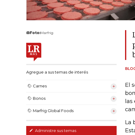
Foto:
Marfrig
BLO
Agregue a sus temas de interés
El 
Carnes
bon
Bonos
las
cam
Marfrig Global Foods
La 
Est
Administre sus temas