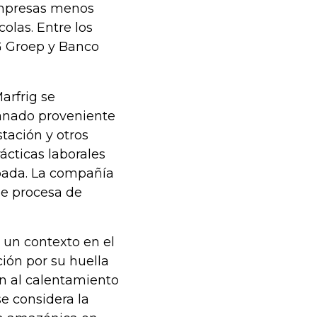
empresas menos
olas. Entre los
G Groep y Banco
arfrig se
anado proveniente
tación y otros
rácticas laborales
Spada. La compañía
ue procesa de
 un contexto en el
ción por su huella
en al calentamiento
se considera la