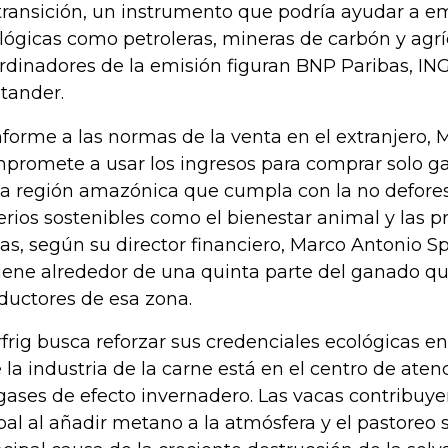
transición, un instrumento que podría ayudar a 
lógicas como petroleras, mineras de carbón y agríc
rdinadores de la emisión figuran BNP Paribas, IN
tander.
forme a las normas de la venta en el extranjero, M
promete a usar los ingresos para comprar solo g
la región amazónica que cumpla con la no defores
terios sostenibles como el bienestar animal y las p
tas, según su director financiero, Marco Antonio 
iene alrededor de una quinta parte del ganado q
ductores de esa zona.
frig busca reforzar sus credenciales ecológicas en
 la industria de la carne está en el centro de aten
gases de efecto invernadero. Las vacas contribuy
bal al añadir metano a la atmósfera y el pastoreo 