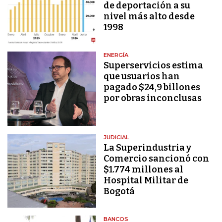
de deportación a su
nivel más alto desde
1998
ENERGÍA
Superservicios estima
que usuarios han
pagado $24,9 billones
por obras inconclusas
JUDICIAL
La Superindustria y
Comercio sancionó con
$1.774 millones al
Hospital Militar de
Bogotá
BANCOS