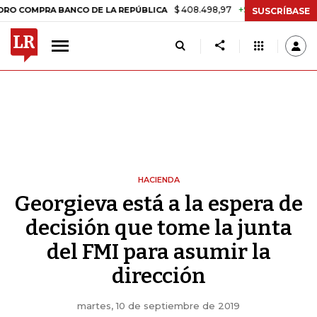
$ 408.498,97
+$ 8.753,81
+2,19%
RA BANCO DE LA REPÚBLICA
TA
SUSCRÍBASE
HACIENDA
Georgieva está a la espera de
decisión que tome la junta
del FMI para asumir la
dirección
martes, 10 de septiembre de 2019