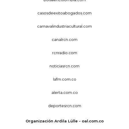
casosdeexitoabogados.com
carnavalindustriacultural.com
canalrcn.com
rcnradio.com
noticiasrcn.com
lafm.com.co
alerta.com.co
deportesrcn.com
Organización Ardila Lülle - oal.com.co