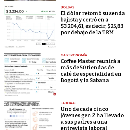
BOLSAS
El dólar retomó su senda
bajista y cerró en a
$3.204,61, es decir, $25,83
por debajo de la TRM
GASTRONOMÍA
Coffee Master reunirá a
más de 50 tiendas de
café de especialidad en
Bogotá y la Sabana
LABORAL
Uno de cada cinco
jóvenes gen Z ha llevado
a sus padres a una
entrevista laboral