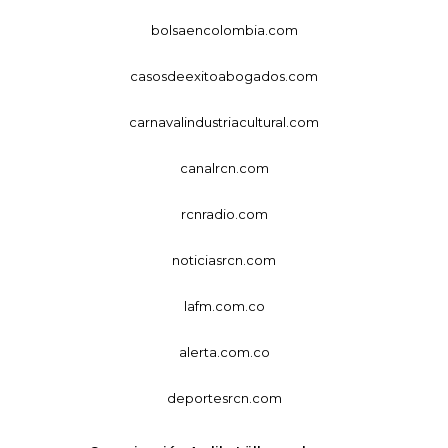
bolsaencolombia.com
casosdeexitoabogados.com
carnavalindustriacultural.com
canalrcn.com
rcnradio.com
noticiasrcn.com
lafm.com.co
alerta.com.co
deportesrcn.com