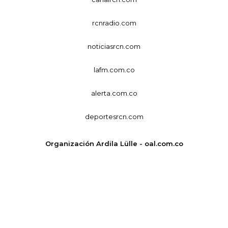
rcnradio.com
noticiasrcn.com
lafm.com.co
alerta.com.co
deportesrcn.com
Organización Ardila Lülle - oal.com.co