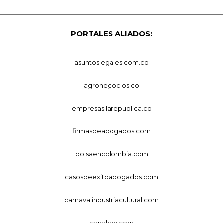
PORTALES ALIADOS:
asuntoslegales.com.co
agronegocios.co
empresas.larepublica.co
firmasdeabogados.com
bolsaencolombia.com
casosdeexitoabogados.com
carnavalindustriacultural.com
canalrcn.com