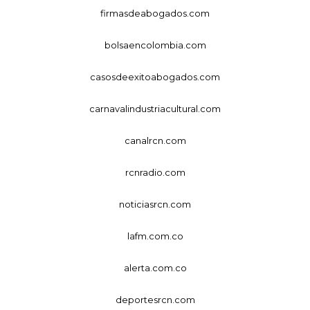
firmasdeabogados.com
bolsaencolombia.com
casosdeexitoabogados.com
carnavalindustriacultural.com
canalrcn.com
rcnradio.com
noticiasrcn.com
lafm.com.co
alerta.com.co
deportesrcn.com