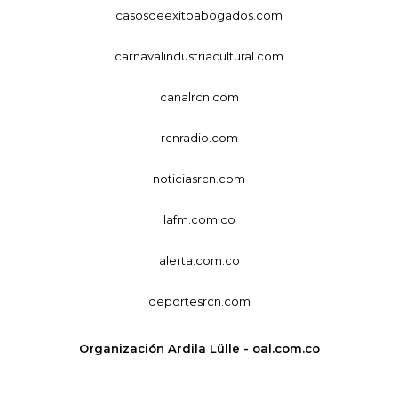
casosdeexitoabogados.com
carnavalindustriacultural.com
canalrcn.com
rcnradio.com
noticiasrcn.com
lafm.com.co
alerta.com.co
deportesrcn.com
Organización Ardila Lülle - oal.com.co