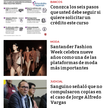
BANCOS
Conozca los seis pasos
que usted debe seguir si
quiere solicitar un
crédito este curso
MODA
Santander Fashion
Week celebra nueve
años como una de las
plataformas de moda
más importantes
JUDICIAL
Sanguino señaló que no
compulsaron copias en
el caso de Jorge Alfredo
Vargas