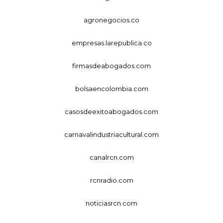
agronegocios.co
empresas.larepublica.co
firmasdeabogados.com
bolsaencolombia.com
casosdeexitoabogados.com
carnavalindustriacultural.com
canalrcn.com
rcnradio.com
noticiasrcn.com