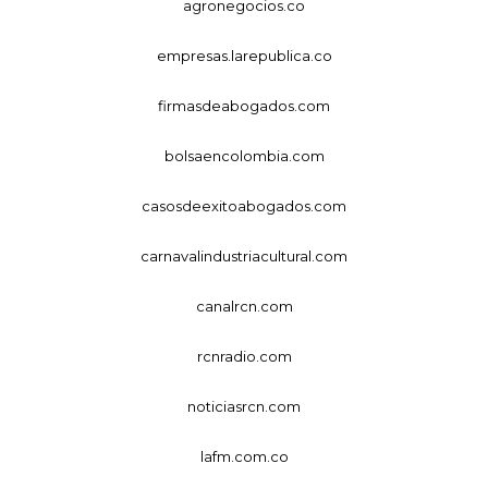
agronegocios.co
empresas.larepublica.co
firmasdeabogados.com
bolsaencolombia.com
casosdeexitoabogados.com
carnavalindustriacultural.com
canalrcn.com
rcnradio.com
noticiasrcn.com
lafm.com.co