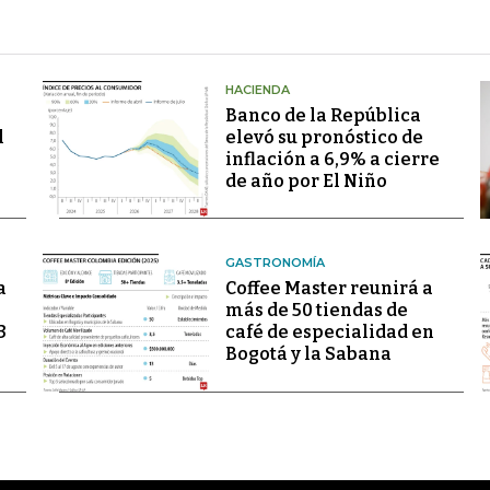
HACIENDA
Banco de la República
l
elevó su pronóstico de
inflación a 6,9% a cierre
de año por El Niño
GASTRONOMÍA
a
Coffee Master reunirá a
más de 50 tiendas de
3
café de especialidad en
Bogotá y la Sabana