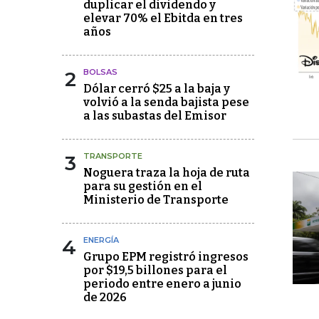
duplicar el dividendo y
elevar 70% el Ebitda en tres
años
2
BOLSAS
Dólar cerró $25 a la baja y
volvió a la senda bajista pese
a las subastas del Emisor
3
TRANSPORTE
Noguera traza la hoja de ruta
para su gestión en el
Ministerio de Transporte
4
ENERGÍA
Grupo EPM registró ingresos
por $19,5 billones para el
periodo entre enero a junio
de 2026