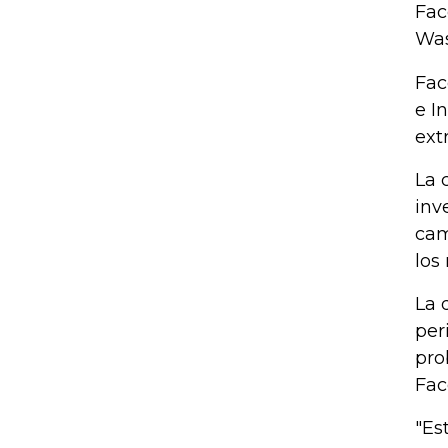
Fac
Was
Fac
e I
ext
La 
inv
cam
los
La 
per
pro
Fac
"Es