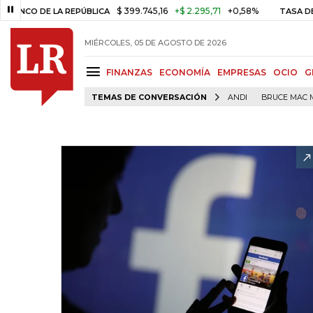
$ 399.745,16
+$ 2.295,71
+0,58%
DE LA REPÚBLICA
TASA DE USURA
MIÉRCOLES, 05 DE AGOSTO DE 2026
FINANZAS
ECONOMÍA
EMPRESAS
OCIO
G
TEMAS DE CONVERSACIÓN
ANDI
BRUCE MAC 