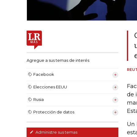
Agregue a sus temas de interés
REU
Facebook
Fac
Elecciones EEUU
de 
Rusia
man
Est
Protección de datos
Un 
est
Administre sus temas