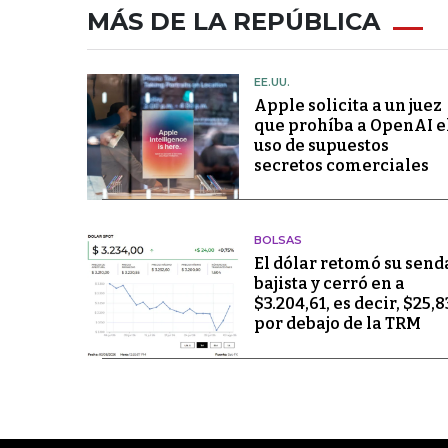
MÁS DE LA REPÚBLICA
EE.UU.
Apple solicita a un juez
que prohíba a OpenAI e
uso de supuestos
secretos comerciales
BOLSAS
El dólar retomó su send
bajista y cerró en a
$3.204,61, es decir, $25,8
por debajo de la TRM