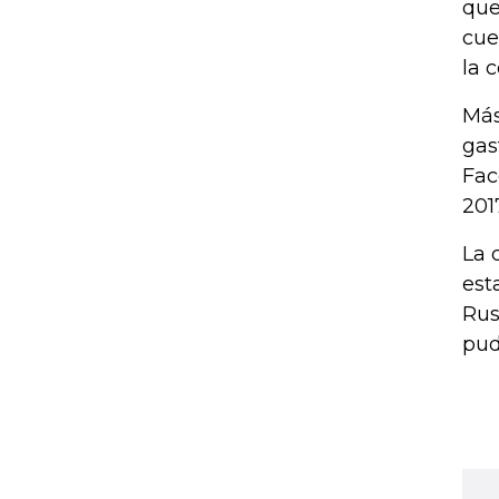
que
cue
la 
Más
gas
Fac
201
La 
est
Rus
pud