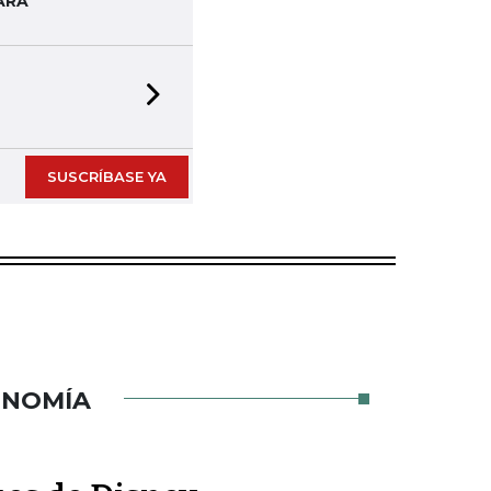
ARA
Next slide
rmato digital
SUSCRÍBASE YA
ONOMÍA