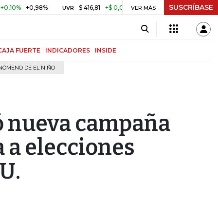
SUSCRÍBASE
+0,98%
$ 416,81
+$ 0,05
+0,01%
US$ 64.968,40
UVR
VER MÁS
BITCOIN
CAJA FUERTE
INDICADORES
INSIDE
NÓMENO DE EL NIÑO
có nueva campaña
a a elecciones
UU.