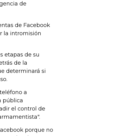
igencia de
uentas de Facebook
 la intromisión
s etapas de su
trás de la
ue determinará si
so.
teléfono a
n pública
dir el control de
 armamentista".
 Facebook porque no