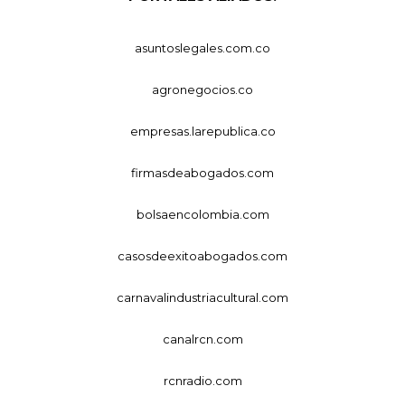
asuntoslegales.com.co
agronegocios.co
empresas.larepublica.co
firmasdeabogados.com
bolsaencolombia.com
casosdeexitoabogados.com
carnavalindustriacultural.com
canalrcn.com
rcnradio.com