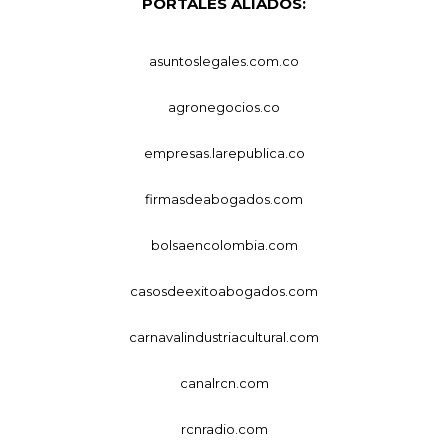
PORTALES ALIADOS:
asuntoslegales.com.co
agronegocios.co
empresas.larepublica.co
firmasdeabogados.com
bolsaencolombia.com
casosdeexitoabogados.com
carnavalindustriacultural.com
canalrcn.com
rcnradio.com