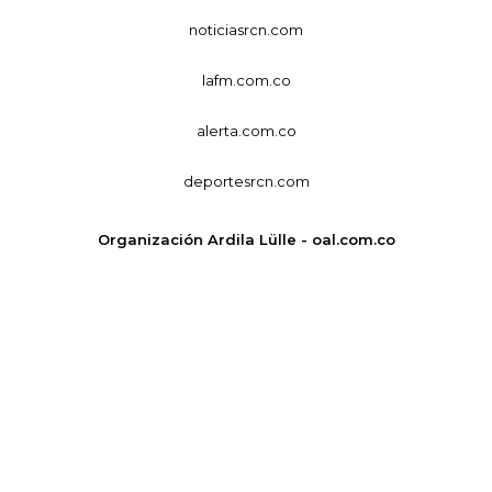
noticiasrcn.com
lafm.com.co
alerta.com.co
deportesrcn.com
Organización Ardila Lülle - oal.com.co