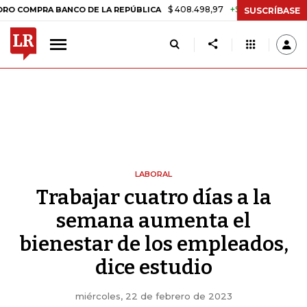
$ 408.498,97
+$ 8.753,81
+2,19%
RA BANCO DE LA REPÚBLICA
TAS
SUSCRÍBASE
LABORAL
Trabajar cuatro días a la
semana aumenta el
bienestar de los empleados,
dice estudio
miércoles, 22 de febrero de 2023