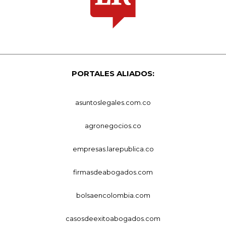
PORTALES ALIADOS:
asuntoslegales.com.co
agronegocios.co
empresas.larepublica.co
firmasdeabogados.com
bolsaencolombia.com
casosdeexitoabogados.com