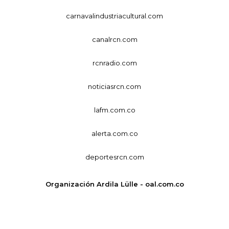
carnavalindustriacultural.com
canalrcn.com
rcnradio.com
noticiasrcn.com
lafm.com.co
alerta.com.co
deportesrcn.com
Organización Ardila Lülle - oal.com.co