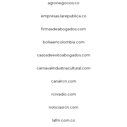
agronegocios.co
empresas.larepublica.co
firmasdeabogados.com
bolsaencolombia.com
casosdeexitoabogados.com
carnavalindustriacultural.com
canalrcn.com
rcnradio.com
noticiasrcn.com
lafm.com.co