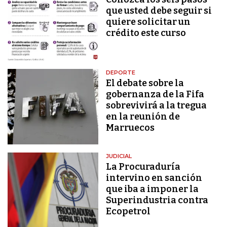
que usted debe seguir si
quiere solicitar un
crédito este curso
DEPORTE
El debate sobre la
gobernanza de la Fifa
sobrevivirá a la tregua
en la reunión de
Marruecos
JUDICIAL
La Procuraduría
intervino en sanción
que iba a imponer la
Superindustria contra
Ecopetrol