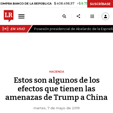
$ 408.498,97
+$ 8.753,81
+2,19%
ANCO DE LA REPÚBLICA
TASA DE
SUSCRÍBASE
EN VIVO
Posesión presidencial de Abelardo de la Espriell
HACIENDA
Estos son algunos de los
efectos que tienen las
amenazas de Trump a China
martes, 7 de mayo de 2019