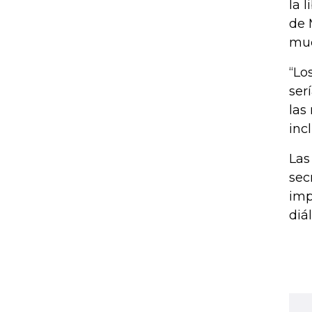
la 
de 
mue
“Lo
ser
las
inc
Las
sec
imp
diá