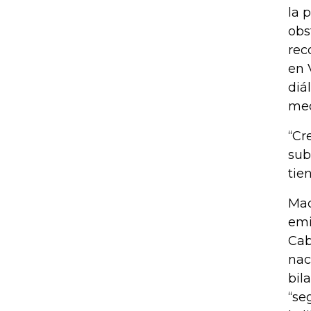
la 
obs
rec
en 
diá
med
“Cr
sub
tie
Mad
emi
Cab
nac
bil
“se