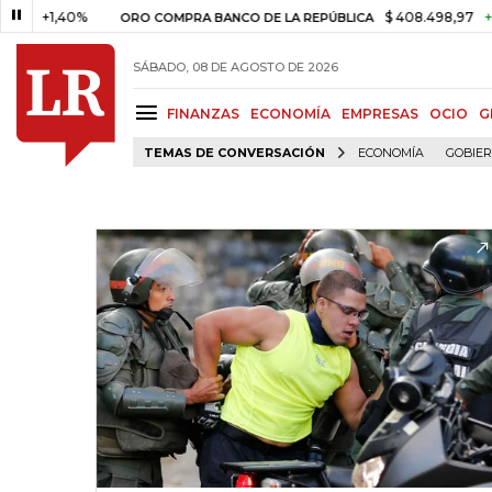
1,40%
$ 408.498,97
+$ 8.753,
ORO COMPRA BANCO DE LA REPÚBLICA
SÁBADO, 08 DE AGOSTO DE 2026
FINANZAS
ECONOMÍA
EMPRESAS
OCIO
G
TEMAS DE CONVERSACIÓN
ECONOMÍA
GOBIE