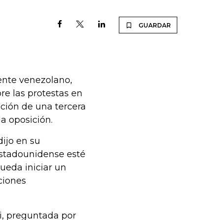
GUARDAR
dente venezolano,
re las protestas en
ación de una tercera
la oposición.
ijo en su
estadounidense esté
ueda iniciar un
ciones
ki, preguntada por