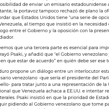
posibilidad de enviar un emisario estadounidense 
tante, la portavoz tampoco rechazó de plano la ofe
ordar que Estados Unidos tiene “una serie de opcio
Venezuela, al tiempo que insistió en la necesidad
logo entre el Gobierno y la oposición con la prese
iador.
eemos que una tercera parte es esencial para impu
rayó Psaki, y añadió que “el Gobierno venezolano 
nen que estar de acuerdo” en quién debe ser ese te
uro propone un diálogo entre un interlocutor est
sario venezolano -que sería el presidente del Pa
ello- para tratar junto a una representación de la 
ional que Venezuela achaca a EE.UU. e intentar re
aterales. Psaki insistió en que la prioridad de Esta
guir pidiendo al Gobierno venezolano que tome p