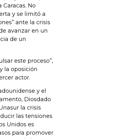
a Caracas. No
rta y se limitó a
nes” ante la crisis
 de avanzar en un
ncia de un
lsar este proceso”,
y la oposición
rcer actor.
adounidense y el
rlamento, Diosdado
Unasur la crisis
ducir las tensiones
dos Unidos es
asos para promover