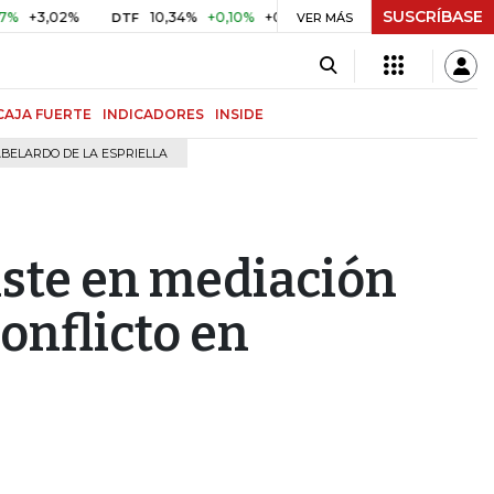
SUSCRÍBASE
02%
10,34%
+0,10%
+0,98%
$ 416,96
+$ 0,05
+0,01
DTF
UVR
VER MÁS
CAJA FUERTE
INDICADORES
INSIDE
BELARDO DE LA ESPRIELLA
iste en mediación
conflicto en