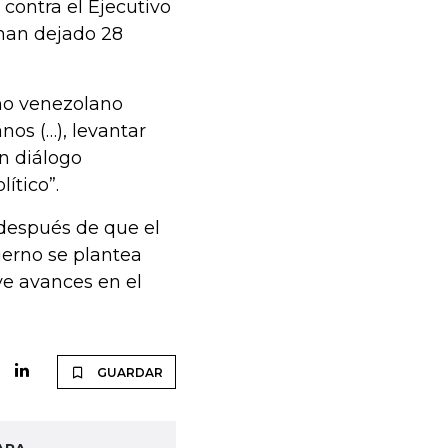
 contra el Ejecutivo
han dejado 28
rno venezolano
nos (…), levantar
un diálogo
ítico”.
después de que el
ierno se plantea
ve avances en el
GUARDAR