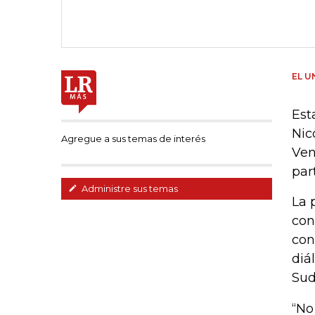
EL U
Est
Nic
Agregue a sus temas de interés
Ven
par
Administre sus temas
La 
con
con
diá
Sud
“No