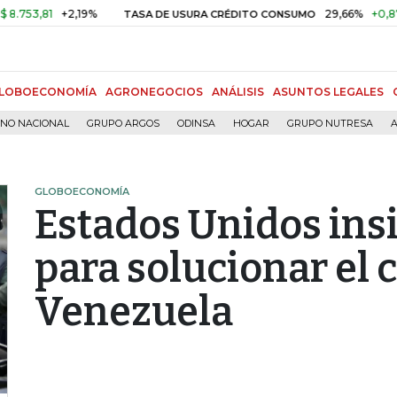
81
+2,19%
29,66%
+0,87%
+3,
TASA DE USURA CRÉDITO CONSUMO
LOBOECONOMÍA
AGRONEGOCIOS
ANÁLISIS
ASUNTOS LEGALES
RNO NACIONAL
GRUPO ARGOS
ODINSA
HOGAR
GRUPO NUTRESA
A
GLOBOECONOMÍA
Estados Unidos ins
para solucionar el 
Venezuela