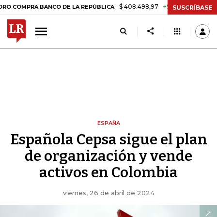
$ 408.498,97
+$ 8.753,81
+2,19%
RA BANCO DE LA REPÚBLICA
TA
SUSCRÍBASE
ESPAÑA
Española Cepsa sigue el plan
de organización y vende
activos en Colombia
viernes, 26 de abril de 2024