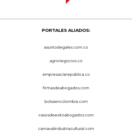
PORTALES ALIADOS:
asuntoslegales.com.co
agronegocios.co
empresas.larepublica.co
firmasdeabogados.com
bolsaencolombia.com
casosdeexitoabogados.com
carnavalindustriacultural.com