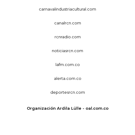
carnavalindustriacultural.com
canalrcn.com
rcnradio.com
noticiasrcn.com
lafm.com.co
alerta.com.co
deportesrcn.com
Organización Ardila Lülle - oal.com.co