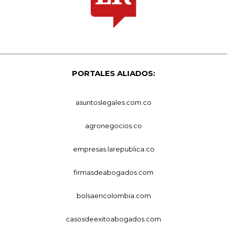
PORTALES ALIADOS:
asuntoslegales.com.co
agronegocios.co
empresas.larepublica.co
firmasdeabogados.com
bolsaencolombia.com
casosdeexitoabogados.com