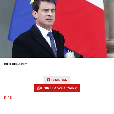
Foto:
Reuters
GUARDAR
UNIRSE A WHATSAPP
RIPE