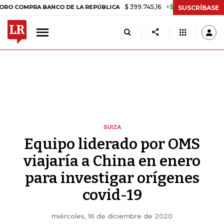
$ 399.745,16
+$ 2.295,71
+0,58%
PRA BANCO DE LA REPÚBLICA
TA
SUSCRÍBASE
SUIZA
Equipo liderado por OMS
viajaría a China en enero
para investigar orígenes
covid-19
miércoles, 16 de diciembre de 2020