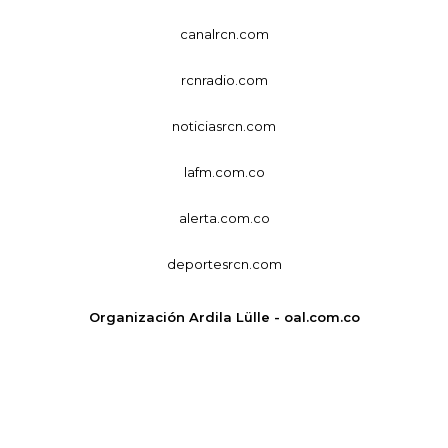
canalrcn.com
rcnradio.com
noticiasrcn.com
lafm.com.co
alerta.com.co
deportesrcn.com
Organización Ardila Lülle - oal.com.co