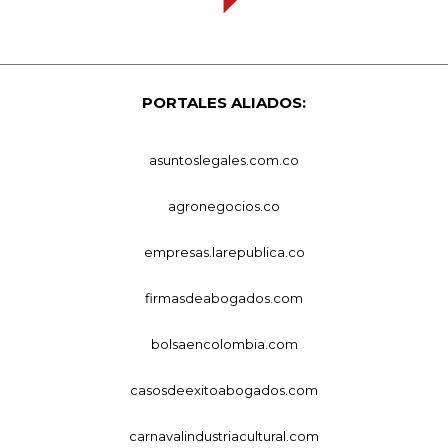
PORTALES ALIADOS:
asuntoslegales.com.co
agronegocios.co
empresas.larepublica.co
firmasdeabogados.com
bolsaencolombia.com
casosdeexitoabogados.com
carnavalindustriacultural.com