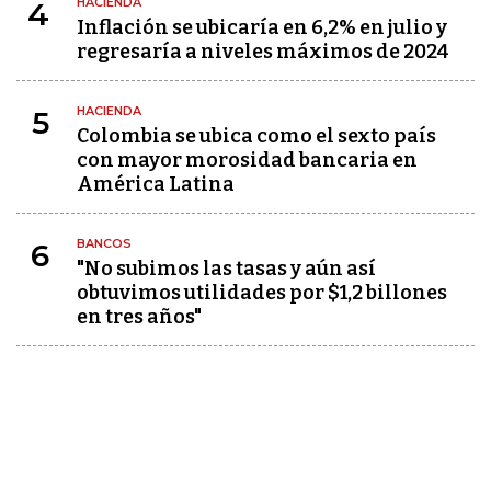
HACIENDA
4
Inflación se ubicaría en 6,2% en julio y
regresaría a niveles máximos de 2024
HACIENDA
5
Colombia se ubica como el sexto país
con mayor morosidad bancaria en
América Latina
BANCOS
6
"No subimos las tasas y aún así
obtuvimos utilidades por $1,2 billones
en tres años"