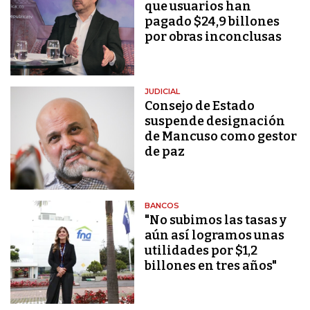
que usuarios han
pagado $24,9 billones
por obras inconclusas
JUDICIAL
Consejo de Estado
suspende designación
de Mancuso como gestor
de paz
BANCOS
"No subimos las tasas y
aún así logramos unas
utilidades por $1,2
billones en tres años"