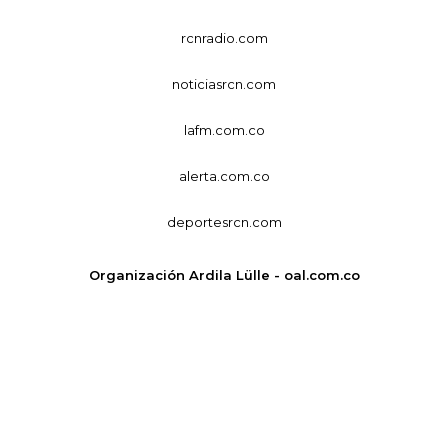
rcnradio.com
noticiasrcn.com
lafm.com.co
alerta.com.co
deportesrcn.com
Organización Ardila Lülle - oal.com.co