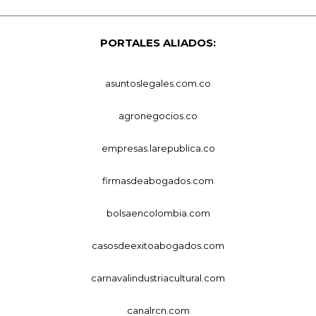
PORTALES ALIADOS:
asuntoslegales.com.co
agronegocios.co
empresas.larepublica.co
firmasdeabogados.com
bolsaencolombia.com
casosdeexitoabogados.com
carnavalindustriacultural.com
canalrcn.com