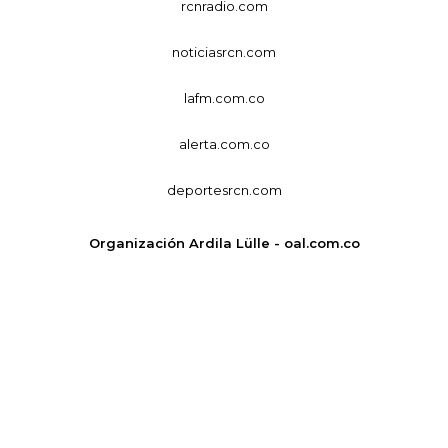
rcnradio.com
noticiasrcn.com
lafm.com.co
alerta.com.co
deportesrcn.com
Organización Ardila Lülle - oal.com.co