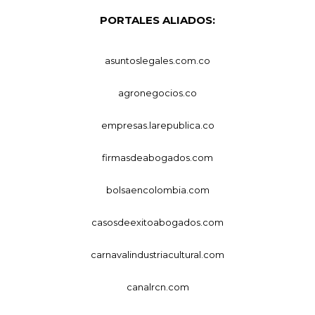
PORTALES ALIADOS:
asuntoslegales.com.co
agronegocios.co
empresas.larepublica.co
firmasdeabogados.com
bolsaencolombia.com
casosdeexitoabogados.com
carnavalindustriacultural.com
canalrcn.com