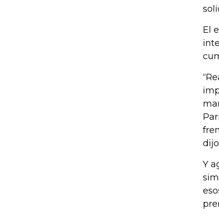
sol
El 
int
cum
“Re
imp
man
Par
fre
dij
Y a
sim
eso
pre