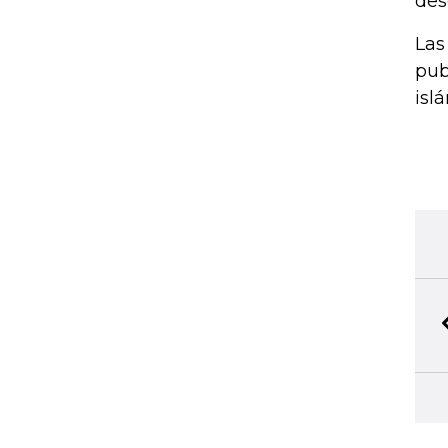
des
Las
pub
isl