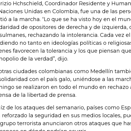
rizio Hchschield, Coordinador Residente y Humani
Naciones Unidas en Colombia, fue una de las per
stió a la marcha. “Lo que se ha visto hoy en el mu
idaridad de opositores de derecha y de izquierda, 
ulmanes, rechazando la intolerancia. Cada vez e
idiendo no tanto en ideologías políticas o religiosa
enes favorecen la tolerancia y los que piensan que
opolio de la verdad”, dijo.
otras ciudades colombianas como Medellín tamb
solidaridad con el país galo, uniéndose a las mar
ingo se realizaron en todo el mundo en rechazo al
ensa de la libertad de prensa.
aíz de los ataques del semanario, países como Es
 reforzado la seguridad en sus medios locales, p
 grupo terrorista anunciaron otros ataques que h