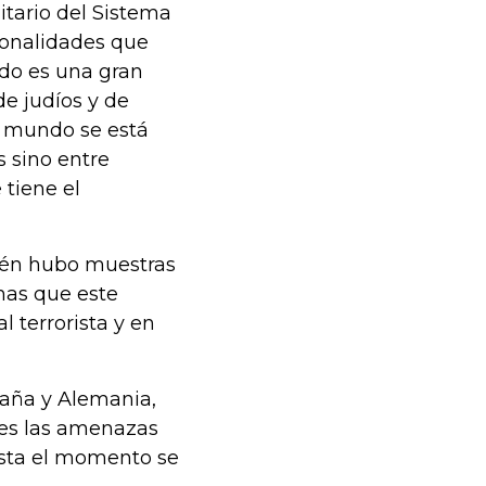
tario del Sistema
sonalidades que
ndo es una gran
de judíos y de
l mundo se está
s sino entre
 tiene el
ién hubo muestras
chas que este
 terrorista y en
paña y Alemania,
ues las amenazas
asta el momento se