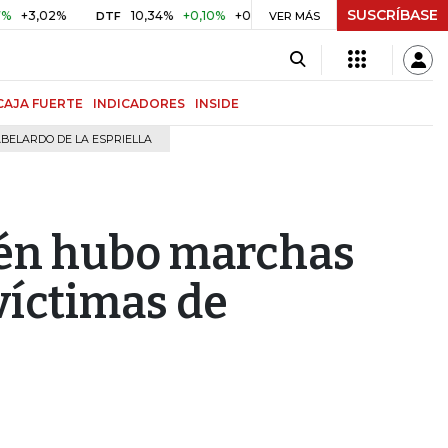
SUSCRÍBASE
02%
10,34%
+0,10%
+0,98%
$ 416,91
+$ 0,05
+0,01
DTF
UVR
VER MÁS
CAJA FUERTE
INDICADORES
INSIDE
BELARDO DE LA ESPRIELLA
én hubo marchas
víctimas de