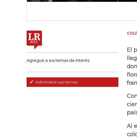
COL
El 
lle
Agregue a sus temas de interés
don
flo
fra
Administre sus temas
Con
cie
paí
Al 
col