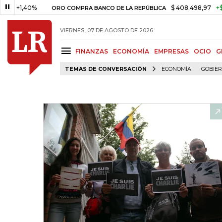
1,40%
$ 408.498,97
+$ 8.753,
ORO COMPRA BANCO DE LA REPÚBLICA
VIERNES, 07 DE AGOSTO DE 2026
FINANZAS
ECONOMÍA
EMPRESAS
OCIO
G
TEMAS DE CONVERSACIÓN
ECONOMÍA
GOBIE