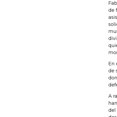
Fab
de 
asi
sol
mus
div
qui
mon
En 
de 
dom
def
A r
han
del