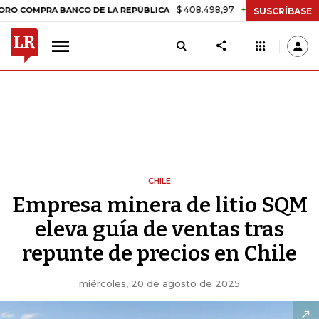
$ 408.498,97
+$ 8.753,81
+2,19%
RA BANCO DE LA REPÚBLICA
TA
SUSCRÍBASE
CHILE
Empresa minera de litio SQM
eleva guía de ventas tras
repunte de precios en Chile
miércoles, 20 de agosto de 2025