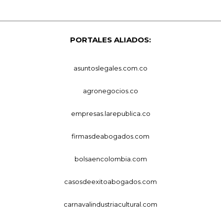
PORTALES ALIADOS:
asuntoslegales.com.co
agronegocios.co
empresas.larepublica.co
firmasdeabogados.com
bolsaencolombia.com
casosdeexitoabogados.com
carnavalindustriacultural.com