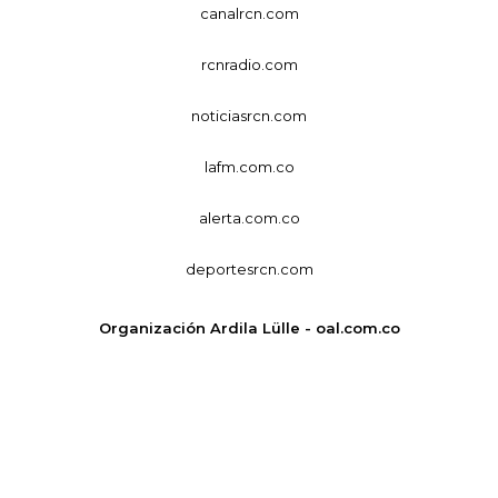
canalrcn.com
rcnradio.com
noticiasrcn.com
lafm.com.co
alerta.com.co
deportesrcn.com
Organización Ardila Lülle - oal.com.co