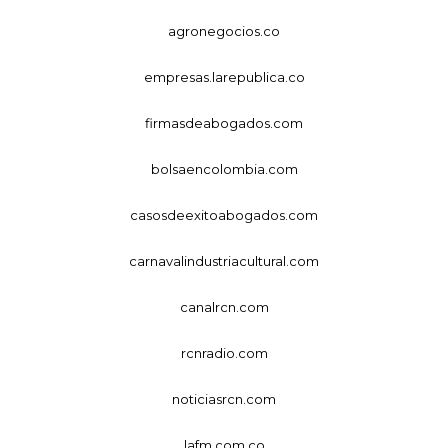
agronegocios.co
empresas.larepublica.co
firmasdeabogados.com
bolsaencolombia.com
casosdeexitoabogados.com
carnavalindustriacultural.com
canalrcn.com
rcnradio.com
noticiasrcn.com
lafm.com.co