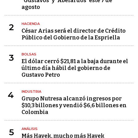
"Gustavos" y "Abelardos" este 7 de
agosto
HACIENDA
2
César Arias será el director de Crédito
Público del Gobierno de la Espriella
BOLSAS
3
El dólar cerró $21,81 a la baja durante el
último día hábil del gobierno de
Gustavo Petro
INDUSTRIA
4
Grupo Nutresa alcanzó ingresos por
$10,3 billones y vendió $6,6 billones en
Colombia
ANÁLISIS
5
Más Hayek, mucho más Hayek