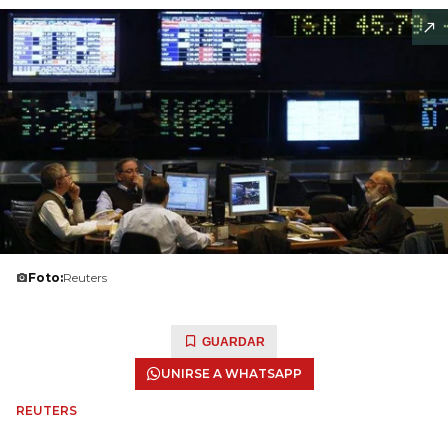
Foto:
Reuters
GUARDAR
UNIRSE A WHATSAPP
REUTERS