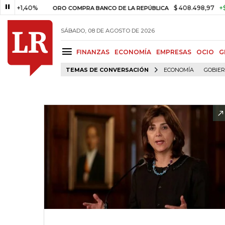
,40%
$ 408.498,97
+$ 8.753,8
ORO COMPRA BANCO DE LA REPÚBLICA
SÁBADO, 08 DE AGOSTO DE 2026
FINANZAS
ECONOMÍA
EMPRESAS
OCIO
G
TEMAS DE CONVERSACIÓN
ECONOMÍA
GOBIE