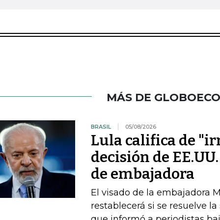
MÁS DE GLOBOEC
BRASIL
05/08/2026
Lula califica de "i
decisión de EE.UU.
de embajadora
El visado de la embajadora Ma
restablecerá si se resuelve la
que informó a periodistas b