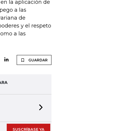
en la aplicación de
pego a las
variana de
poderes y el respeto
como a las
GUARDAR
ARA
Next slide
SUSCRÍBASE YA