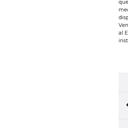
que
med
dis
Ven
al 
ins