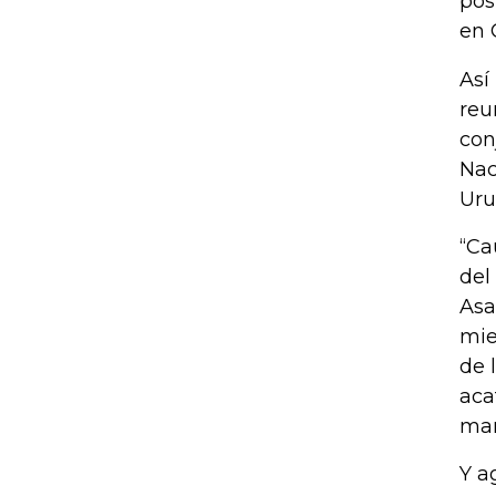
pos
en 
Así
reu
con
Nac
Uru
“Ca
del
Asa
mie
de 
aca
man
Y a