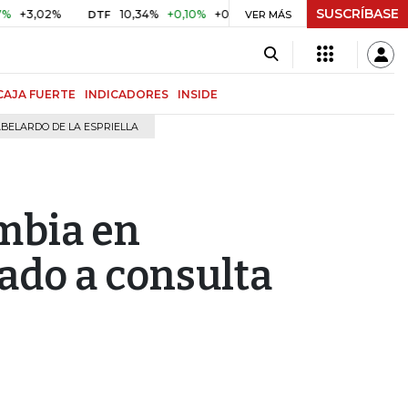
SUSCRÍBASE
02%
10,34%
+0,10%
+0,98%
$ 416,96
+$ 0,05
+0,01
DTF
UVR
VER MÁS
CAJA FUERTE
INDICADORES
INSIDE
BELARDO DE LA ESPRIELLA
mbia en
ado a consulta