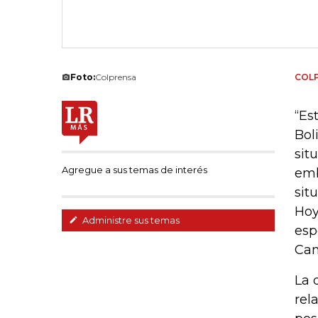
Foto:
Colprensa
COL
“Es
Bol
sit
Agregue a sus temas de interés
emb
sit
Hoy
Administre sus temas
esp
Can
La 
rel