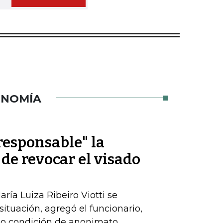
ONOMÍA
rresponsable" la
 de revocar el visado
ría Luiza Ribeiro Viotti se
 situación, agregó el funcionario,
ajo condición de anonimato