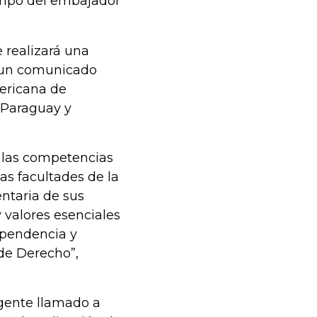
iempo del embajador
e realizará una
 un comunicado
ericana de
, Paraguay y
 las competencias
las facultades de la
ntaria de sus
 valores esenciales
ependencia y
de Derecho”,
rgente llamado a