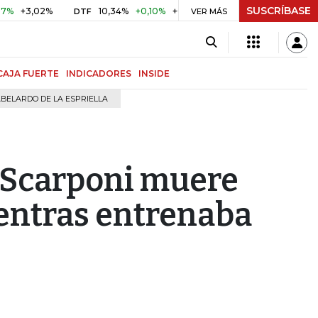
SUSCRÍBASE
3,02%
10,34%
+0,10%
+0,98%
$ 417,01
+$ 0,05
+0,
DTF
VER MÁS
UVR
CAJA FUERTE
INDICADORES
INSIDE
BELARDO DE LA ESPRIELLA
a Scarponi muere
entras entrenaba