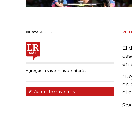
Foto:
Reuters
REU
El 
cas
en 
Agregue a sus temas de interés
"De
en 
Administre sus temas
el 
Sca