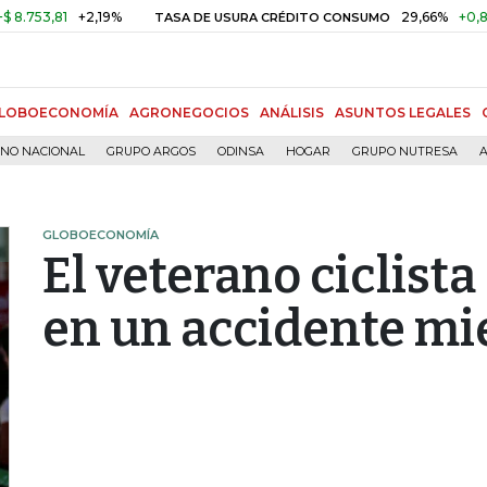
3,81
+2,19%
29,66%
+0,87%
+
TASA DE USURA CRÉDITO CONSUMO
LOBOECONOMÍA
AGRONEGOCIOS
ANÁLISIS
ASUNTOS LEGALES
RNO NACIONAL
GRUPO ARGOS
ODINSA
HOGAR
GRUPO NUTRESA
A
GLOBOECONOMÍA
El veterano ciclist
en un accidente mi