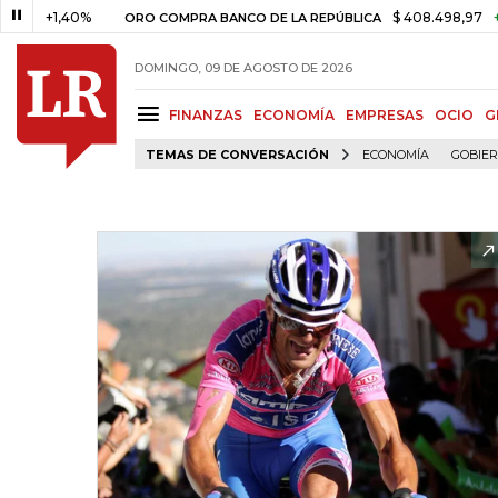
+1,40%
$ 408.498,97
+$ 8.75
ORO COMPRA BANCO DE LA REPÚBLICA
DOMINGO, 09 DE AGOSTO DE 2026
FINANZAS
ECONOMÍA
EMPRESAS
OCIO
G
TEMAS DE CONVERSACIÓN
ECONOMÍA
GOBIE