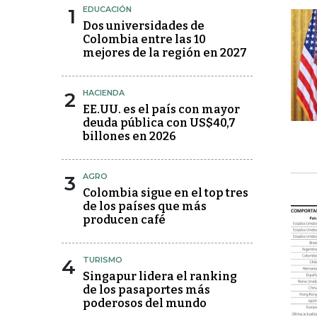
1
EDUCACIÓN
Dos universidades de
Colombia entre las 10
mejores de la región en 2027
2
HACIENDA
EE.UU. es el país con mayor
deuda pública con US$40,7
billones en 2026
3
AGRO
Colombia sigue en el top tres
de los países que más
producen café
4
TURISMO
Singapur lidera el ranking
de los pasaportes más
poderosos del mundo