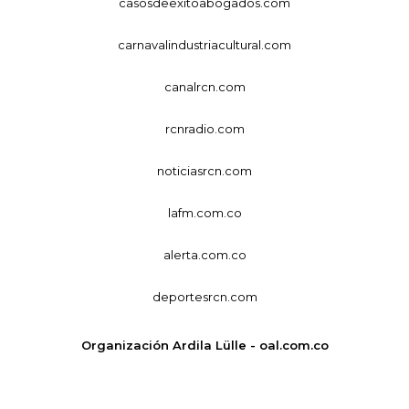
casosdeexitoabogados.com
carnavalindustriacultural.com
canalrcn.com
rcnradio.com
noticiasrcn.com
lafm.com.co
alerta.com.co
deportesrcn.com
Organización Ardila Lülle - oal.com.co