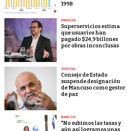
1998
ENERGÍA
Superservicios estima
que usuarios han
pagado $24,9 billones
por obras inconclusas
JUDICIAL
Consejo de Estado
suspende designación
de Mancuso como gestor
de paz
BANCOS
"No subimos las tasas y
aún así logramos unas