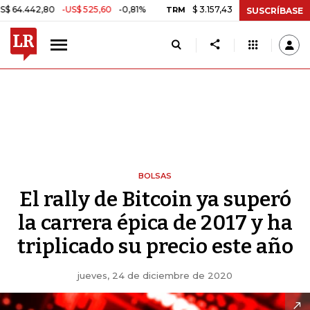
80
-US$ 525,60
-0,81%
$ 3.157,43
-$ 21,97
-0,69%
TRM
MSCI 
SUSCRÍBASE
BOLSAS
El rally de Bitcoin ya superó
la carrera épica de 2017 y ha
triplicado su precio este año
jueves, 24 de diciembre de 2020