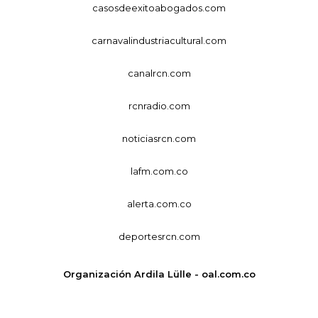
casosdeexitoabogados.com
carnavalindustriacultural.com
canalrcn.com
rcnradio.com
noticiasrcn.com
lafm.com.co
alerta.com.co
deportesrcn.com
Organización Ardila Lülle - oal.com.co