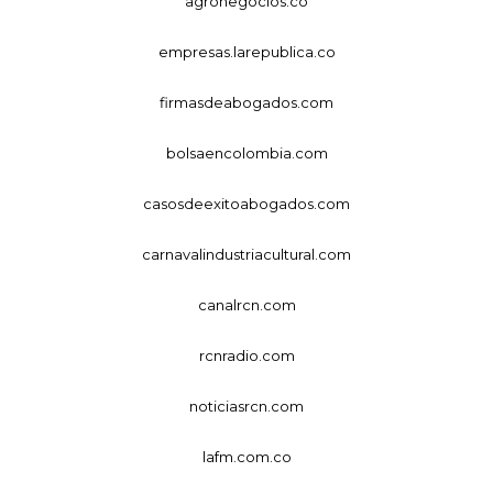
agronegocios.co
empresas.larepublica.co
firmasdeabogados.com
bolsaencolombia.com
casosdeexitoabogados.com
carnavalindustriacultural.com
canalrcn.com
rcnradio.com
noticiasrcn.com
lafm.com.co