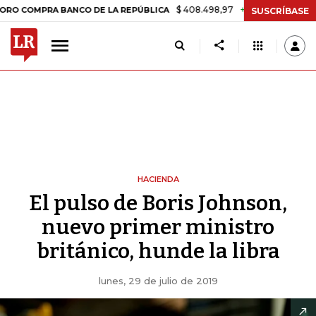
$ 408.498,97
+$ 8.753,81
+2,19%
PRA BANCO DE LA REPÚBLICA
TA
SUSCRÍBASE
HACIENDA
El pulso de Boris Johnson,
nuevo primer ministro
británico, hunde la libra
lunes, 29 de julio de 2019