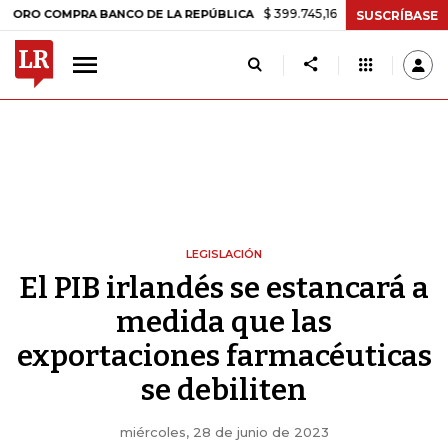
$ 399.745,16
+$ 2.295,71
+0,58%
OMPRA BANCO DE LA REPÚBLICA
SUSCRÍBASE
LEGISLACIÓN
El PIB irlandés se estancará a
medida que las
exportaciones farmacéuticas
se debiliten
miércoles, 28 de junio de 2023