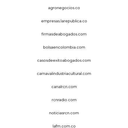
agronegocios.co
empresas.larepublica.co
firmasdeabogados.com
bolsaencolombia.com
casosdeexitoabogados.com
carnavalindustriacultural.com
canalrcn.com
rcnradio.com
noticiasrcn.com
lafm.com.co