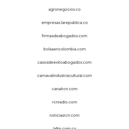
agronegocios.co
empresas.larepublica.co
firmasdeabogados.com
bolsaencolombia.com
casosdeexitoabogados.com
carnavalindustriacultural.com
canalrcn.com
rcnradio.com
noticiasrcn.com
lafm.com.co