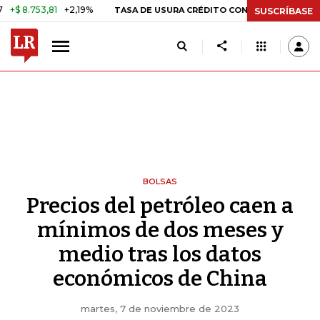
53,81
+2,19%
29,66%
+0,87%
TASA DE USURA CRÉDITO CONSUMO
SUSCRÍBASE
BOLSAS
Precios del petróleo caen a
mínimos de dos meses y
medio tras los datos
económicos de China
martes, 7 de noviembre de 2023