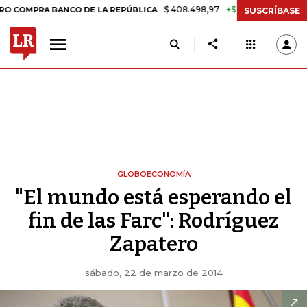
$ 408.498,97
+$ 8.753,81
+2,19%
 BANCO DE LA REPÚBLICA
TASA 
SUSCRÍBASE
GLOBOECONOMÍA
"El mundo está esperando el
fin de las Farc": Rodríguez
Zapatero
sábado, 22 de marzo de 2014