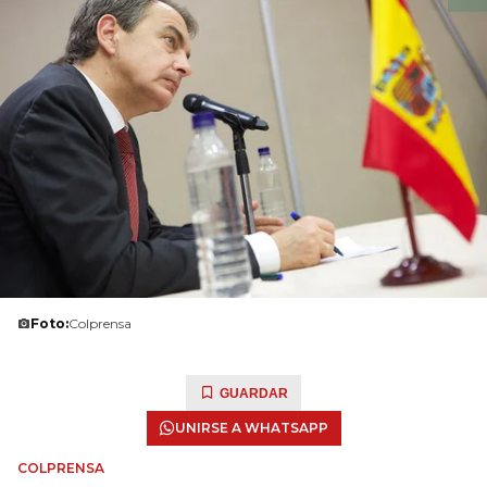
Foto:
Colprensa
GUARDAR
UNIRSE A WHATSAPP
COLPRENSA