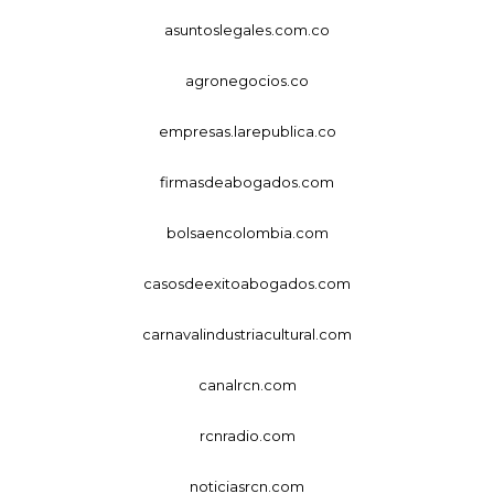
asuntoslegales.com.co
agronegocios.co
empresas.larepublica.co
firmasdeabogados.com
bolsaencolombia.com
casosdeexitoabogados.com
carnavalindustriacultural.com
canalrcn.com
rcnradio.com
noticiasrcn.com